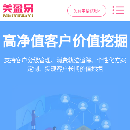
免费申请试用>
高净值客户价值挖掘
智慧医美管理系统
医疗资源调度管理
营销与私域运营
提供小程序商城、私域scrm、项目套餐、裂变分
一站式解决医美机构预约、咨询、手术安排、会
支持电子病历、医生排班、手术室管理、智能预
支持客户分级管理、消费轨迹追踪、个性化方案
销多种营销工具，助力获客与转化
员管理、财务核算全流程管理
定制、实现客户长期价值挖掘
约分配，科学安排医疗资源