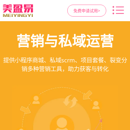
免费申请试用>
高净值客户价值挖掘
智慧医美管理系统
医疗资源调度管理
营销与私域运营
提供小程序商城、私域scrm、项目套餐、裂变分
一站式解决医美机构预约、咨询、手术安排、会
支持电子病历、医生排班、手术室管理、智能预
支持客户分级管理、消费轨迹追踪、个性化方案
销多种营销工具，助力获客与转化
员管理、财务核算全流程管理
定制、实现客户长期价值挖掘
约分配，科学安排医疗资源