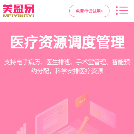
免费申请试用>
高净值客户价值挖掘
智慧医美管理系统
医疗资源调度管理
营销与私域运营
提供小程序商城、私域scrm、项目套餐、裂变分
一站式解决医美机构预约、咨询、手术安排、会
支持电子病历、医生排班、手术室管理、智能预
支持客户分级管理、消费轨迹追踪、个性化方案
销多种营销工具，助力获客与转化
员管理、财务核算全流程管理
定制、实现客户长期价值挖掘
约分配，科学安排医疗资源