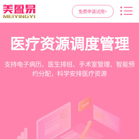
免费申请试用>
高净值客户价值挖掘
智慧医美管理系统
医疗资源调度管理
营销与私域运营
提供小程序商城、私域scrm、项目套餐、裂变分
一站式解决医美机构预约、咨询、手术安排、会
支持电子病历、医生排班、手术室管理、智能预
支持客户分级管理、消费轨迹追踪、个性化方案
销多种营销工具，助力获客与转化
员管理、财务核算全流程管理
定制、实现客户长期价值挖掘
约分配，科学安排医疗资源