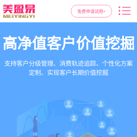
免费申请试用>
高净值客户价值挖掘
智慧医美管理系统
医疗资源调度管理
营销与私域运营
提供小程序商城、私域scrm、项目套餐、裂变分
一站式解决医美机构预约、咨询、手术安排、会
支持电子病历、医生排班、手术室管理、智能预
支持客户分级管理、消费轨迹追踪、个性化方案
销多种营销工具，助力获客与转化
员管理、财务核算全流程管理
定制、实现客户长期价值挖掘
约分配，科学安排医疗资源