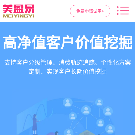
免费申请试用>
高净值客户价值挖掘
智慧医美管理系统
医疗资源调度管理
营销与私域运营
提供小程序商城、私域scrm、项目套餐、裂变分
一站式解决医美机构预约、咨询、手术安排、会
支持电子病历、医生排班、手术室管理、智能预
支持客户分级管理、消费轨迹追踪、个性化方案
销多种营销工具，助力获客与转化
员管理、财务核算全流程管理
定制、实现客户长期价值挖掘
约分配，科学安排医疗资源