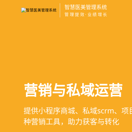
智慧医美管理系统
管理提效·业绩增长
医疗资源调度管
高净值客户价值
营销与私域运营
智慧医美管理系
支持电子病历、医生排班、手术
支持客户分级管理、消费轨迹追
提供小程序商城、私域scrm、
一站式解决医美机构预约、咨询
配，科学安排医疗资源
制、实现客户长期价值挖掘
种营销工具，助力获客与转化
理、财务核算全流程管理