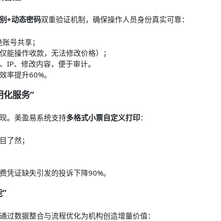
别+动态密码
双重验证机制，确保操作人员身份真实可靠：
绝账号共享；
仅能操作收款，无法修改价格）；
、IP、修改内容，便于审计。
效率提升60%。
明化服务”
现。美盈易系统支持
多格式小票自定义打印
：
目了然；
费凭证缺失引发的投诉下降90%。
”
通过数据整合与流程优化为机构创造增量价值：