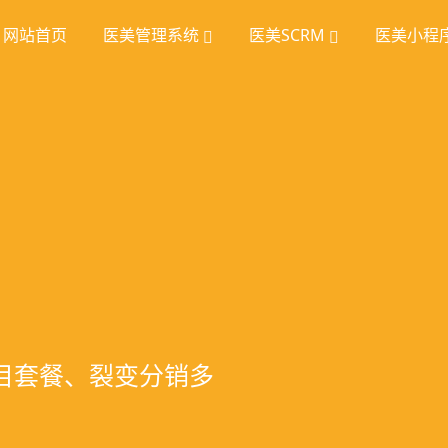
网站首页
医美管理系统
医美SCRM
医美小程
理
挖掘
统
室管理、智能预约分
踪、个性化方案定
项目套餐、裂变分销多
、手术安排、会员管