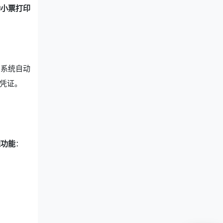
功小票打印
。系统自动
凭证。
理功能
：