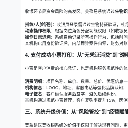
收银环节是资金风险的高发区。美盈易系统通过
生物识
指纹/人脸识别
：收银员登录需通过生物特征验证，杜
动态操作权限
：根据岗位角色分配功能权限（如收银员
操作日志追溯
：系统自动记录所有操作行为，包括时间
某机构启用身份验证后，内部舞弊案件归零，财务对账
4. 支付成功小票打印：从“无凭证消费”到“透
小票是客户消费的核心凭证，也是机构服务规范性的体
消费明细
：项目名称、单价、数量、总价、优惠信息一
机构信息
：LOGO、地址、客服电话等强化品牌认知；
电子签名
：客户确认服务后签字，避免后续纠纷。
某机构通过规范小票管理，客户复购率提升15%，因消
三、系统升级价值：从“风险管控”到“经营赋能
美盈易
医美收银系统
的价值不仅限于解决现有问题，更