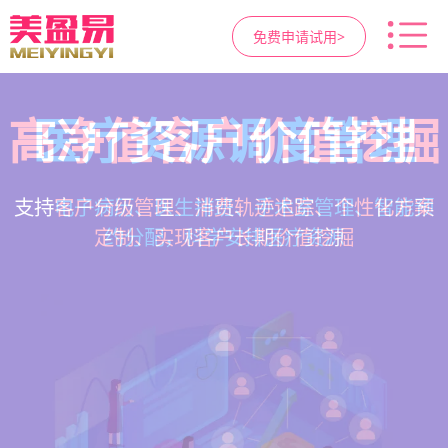
免费申请试用>
高净值客户价值挖掘
智慧医美管理系统
医疗资源调度管理
营销与私域运营
提供小程序商城、私域scrm、项目套餐、裂变分
一站式解决医美机构预约、咨询、手术安排、会
支持电子病历、医生排班、手术室管理、智能预
支持客户分级管理、消费轨迹追踪、个性化方案
销多种营销工具，助力获客与转化
员管理、财务核算全流程管理
定制、实现客户长期价值挖掘
约分配，科学安排医疗资源