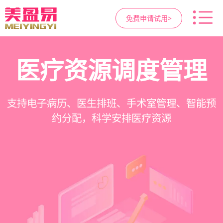
免费申请试用>
高净值客户价值挖掘
智慧医美管理系统
医疗资源调度管理
营销与私域运营
提供小程序商城、私域scrm、项目套餐、裂变分
一站式解决医美机构预约、咨询、手术安排、会
支持电子病历、医生排班、手术室管理、智能预
支持客户分级管理、消费轨迹追踪、个性化方案
销多种营销工具，助力获客与转化
员管理、财务核算全流程管理
定制、实现客户长期价值挖掘
约分配，科学安排医疗资源