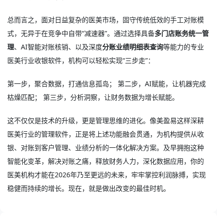
总而言之，面对日益复杂的医美市场，固守传统低效的手工对账模
式，无异于在竞争中自带“减速器”。通过选择具备
多门店账务统一管
理
、AI智能对账核销、以及深度
分账业绩明细表查询
等能力的专业
医美行业收银软件
，机构可以轻松实现“三步走”：
第一步，聚合数据，打通信息孤岛； 第二步，AI赋能，让机器完成
枯燥匹配； 第三步，分析洞察，让财务数据为增长赋能。
这不仅仅是技术的升级，更是管理思维的进化。像美盈易这样深耕
医美行业的管理软件，正是将上述功能融会贯通，为机构提供从收
银、对账到客户管理、业绩分析的一体化解决方案。及早拥抱这种
智能化变革，解决对账之痛，释放财务人力，深化数据应用，你的
医美机构才能在2026年乃至更远的未来，牢牢掌控利润脉搏，实现
稳健而持续的增长。现在，就是做出改变的最佳时机。