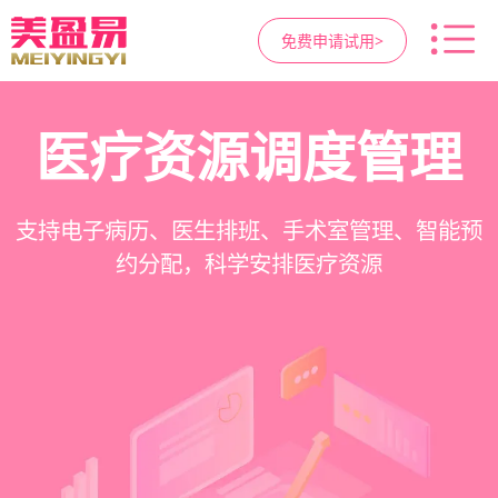
免费申请试用>
高净值客户价值挖掘
智慧医美管理系统
医疗资源调度管理
营销与私域运营
提供小程序商城、私域scrm、项目套餐、裂变分
一站式解决医美机构预约、咨询、手术安排、会
支持电子病历、医生排班、手术室管理、智能预
支持客户分级管理、消费轨迹追踪、个性化方案
销多种营销工具，助力获客与转化
员管理、财务核算全流程管理
定制、实现客户长期价值挖掘
约分配，科学安排医疗资源