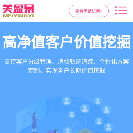
免费申请试用>
高净值客户价值挖掘
智慧医美管理系统
医疗资源调度管理
营销与私域运营
提供小程序商城、私域scrm、项目套餐、裂变分
一站式解决医美机构预约、咨询、手术安排、会
支持电子病历、医生排班、手术室管理、智能预
支持客户分级管理、消费轨迹追踪、个性化方案
销多种营销工具，助力获客与转化
员管理、财务核算全流程管理
定制、实现客户长期价值挖掘
约分配，科学安排医疗资源