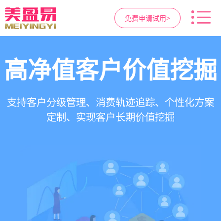
免费申请试用>
高净值客户价值挖掘
智慧医美管理系统
医疗资源调度管理
营销与私域运营
提供小程序商城、私域scrm、项目套餐、裂变分
一站式解决医美机构预约、咨询、手术安排、会
支持电子病历、医生排班、手术室管理、智能预
支持客户分级管理、消费轨迹追踪、个性化方案
销多种营销工具，助力获客与转化
员管理、财务核算全流程管理
定制、实现客户长期价值挖掘
约分配，科学安排医疗资源